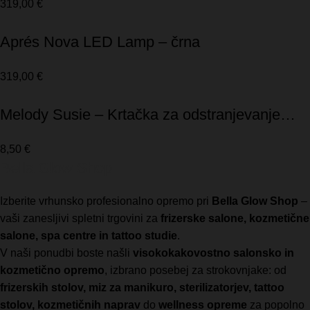
319,00
€
Aprés Nova LED Lamp – črna
319,00
€
Melody Susie – Krtačka za odstranjevanje
prahu
8,50
€
Bella Glow Shop
Izberite vrhunsko profesionalno opremo pri
Bella Glow Shop
–
vaši zanesljivi spletni trgovini za
frizerske salone, kozmetične
salone, spa centre in tattoo studie
.
V naši ponudbi boste našli
visokokakovostno salonsko in
kozmetično opremo
, izbrano posebej za strokovnjake: od
frizerskih stolov, miz za manikuro, sterilizatorjev, tattoo
stolov, kozmetičnih naprav
do
wellness opreme
za popolno