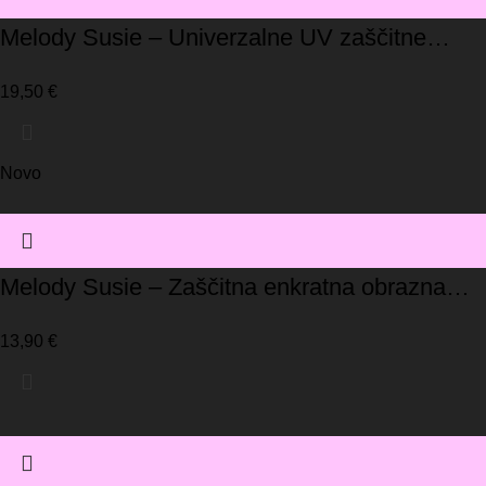
Melody Susie – Univerzalne UV zaščitne
rokavice / roza
19,50
€
Novo
Melody Susie – Zaščitna enkratna obrazna
maska/roza (pakiranje 10 kos)
13,90
€