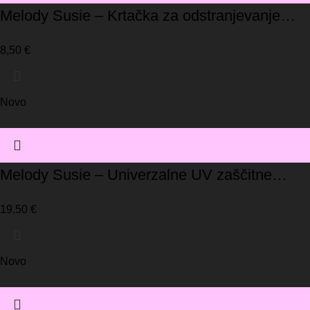
Melody Susie – Krtačka za odstranjevanje
prahu
8,50
€
Novo
Melody Susie – Univerzalne UV zaščitne
rokavice / črna
19,50
€
Novo