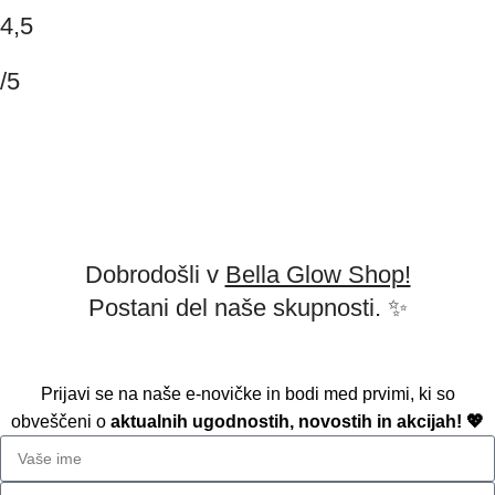
4,5
/5
Na podlagi 147 mnenj
Napišite mnenje
2026 Copyright BELLAGLOW | Made with love.
Dobrodošli v
Bella Glow Shop!
Postani del naše skupnosti. ✨
Prijavi se na naše e-novičke in bodi med prvimi, ki so
obveščeni o
aktualnih ugodnostih, novostih in akcijah! 💖