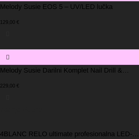
Melody Susie EOS 5 – UV/LED lučka
129,00
€
Melody Susie Darilni Komplet Nail Drill &
UV/LED lučka-LIMITED EDITION
229,00
€
Zadnje videno
4BLANC RELO ultimate profesionalna LED-