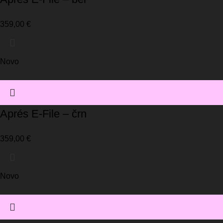
359,00
€
Novo
Aprés E-File – črn
359,00
€
Novo