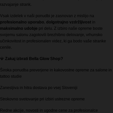
razvajanje strank.
Vsak izdelek v naši ponudbi je zasnovan z mislijo na
profesionalno uporabo
,
dolgotrajno vzdržljivost
in
maksimalno udobje
pri delu. Z izbiro naše opreme boste
svojemu salonu zagotovili brezhibno delovanje, vrhunsko
učinkovitost in profesionalen videz, ki ga bodo vaše stranke
cenile.
💎
Zakaj izbrati Bella Glow Shop?
Široka ponudba preverjene in kakovostne opreme za salone in
tattoo studie
Zanesljiva in hitra dostava po vsej Sloveniji
Strokovno svetovanje pri izbiri ustrezne opreme
Redne akcije, novosti in ugodne cene za profesionalce