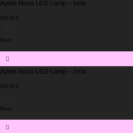
Aprés Nova LED Lamp – bela
319,00
€
Novo
Aprés Nova LED Lamp – črna
319,00
€
Novo