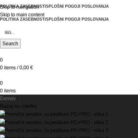
POLITIKA ZASEBNOSTI
SPLOŠNI POGOJI POSLOVANJA
Skip to navigation
Skip to main content
POLITIKA ZASEBNOSTI
SPLOŠNI POGOJI POSLOVANJA
Search
0
0
items
/
0,00
€
0
0
items
Domov
Celotna ponudba
Nazaj na izdelke