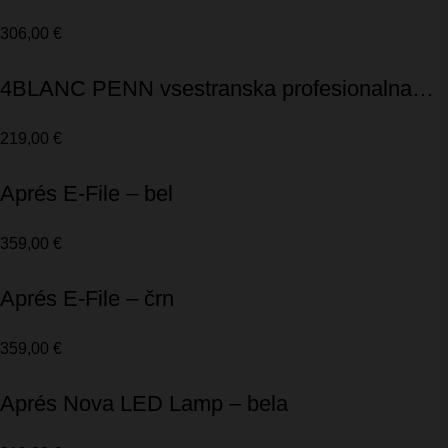
svetilka
306,00
€
4BLANC PENN vsestranska profesionalna
LED-svetilka
219,00
€
Aprés E-File – bel
359,00
€
Aprés E-File – črn
359,00
€
Aprés Nova LED Lamp – bela