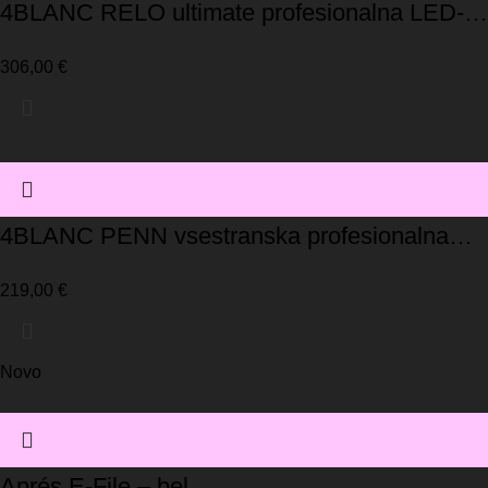
4BLANC RELO ultimate profesionalna LED-
svetilka
306,00
€
4BLANC PENN vsestranska profesionalna
LED-svetilka
219,00
€
Novo
Aprés E-File – bel