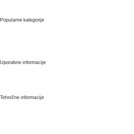
Matična številka:
8570566000
Popularne kategorije
Vsi izdelki
Manikura
Pedikura
Kozmetična oprema
Uporabne informacije
O nas
Kontaktirajte nas
Pogosta vprašanja
Tehnične informacije
Politika zasebnosti
Splošni pogoji poslovanja
Dostava
Piškotki