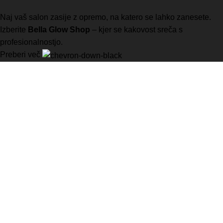
Naj vaš salon zasije z opremo, na katero se lahko zanesete.
Izberite
Bella Glow Shop
– kjer se kakovost sreča s
profesionalnostjo.
Preberi več
Vaša prva izbira za visokokakovostno opremo za manikuro,
pedikuro, in številne druge kozmetične storitve.
B-MONT d.o.o.
Kotnikova ulica 5
1000 Ljubljana
031 637 679
info@bellaglowshop.com
ID za DDV ( VAT ): SI75087677