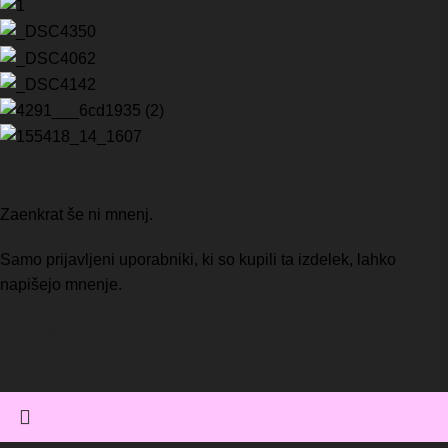
Mnenja
Zaenkrat še ni mnenj.
Samo prijavljeni uporabniki, ki so kupili ta izdelek, lahko
napišejo mnenje.
Podobni izdelki