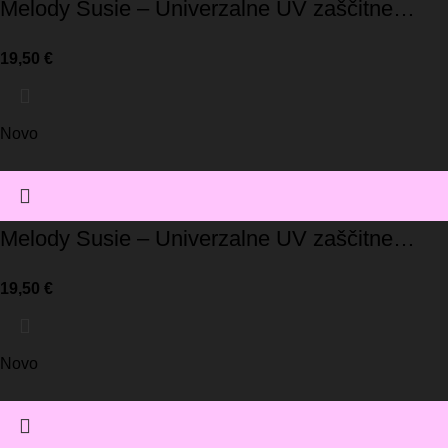
Melody Susie – Univerzalne UV zaščitne
rokavice / črna
19,50
€
Novo
Melody Susie – Univerzalne UV zaščitne
rokavice / roza
19,50
€
Novo