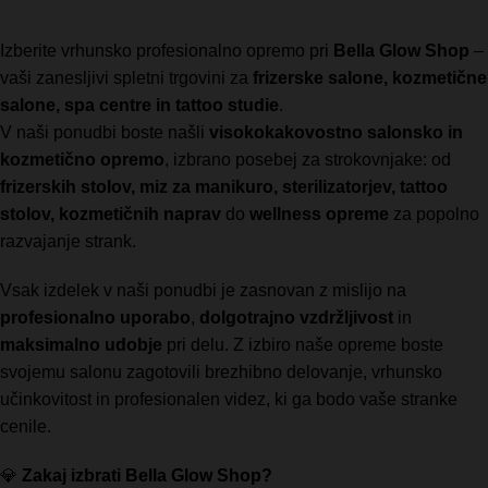
Izberite vrhunsko profesionalno opremo pri
Bella Glow Shop
–
vaši zanesljivi spletni trgovini za
frizerske salone, kozmetične
salone, spa centre in tattoo studie
.
V naši ponudbi boste našli
visokokakovostno salonsko in
kozmetično opremo
, izbrano posebej za strokovnjake: od
frizerskih stolov, miz za manikuro, sterilizatorjev, tattoo
stolov, kozmetičnih naprav
do
wellness opreme
za popolno
razvajanje strank.
Vsak izdelek v naši ponudbi je zasnovan z mislijo na
profesionalno uporabo
,
dolgotrajno vzdržljivost
in
maksimalno udobje
pri delu. Z izbiro naše opreme boste
svojemu salonu zagotovili brezhibno delovanje, vrhunsko
učinkovitost in profesionalen videz, ki ga bodo vaše stranke
cenile.
💎
Zakaj izbrati Bella Glow Shop?