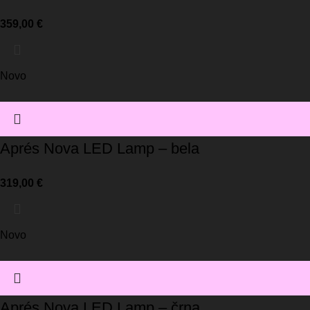
359,00
€
Novo
Aprés Nova LED Lamp – bela
319,00
€
Novo
Aprés Nova LED Lamp – črna