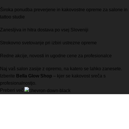
Široka ponudba preverjene in kakovostne opreme za salone in
tattoo studie
Zanesljiva in hitra dostava po vsej Sloveniji
Strokovno svetovanje pri izbiri ustrezne opreme
Redne akcije, novosti in ugodne cene za profesionalce
Naj vaš salon zasije z opremo, na katero se lahko zanesete.
Izberite
Bella Glow Shop
– kjer se kakovost sreča s
profesionalnostjo.
Preberi več
Vaša prva izbira za visokokakovostno opremo za manikuro,
pedikuro, in številne druge kozmetične storitve.
B-MONT d.o.o.