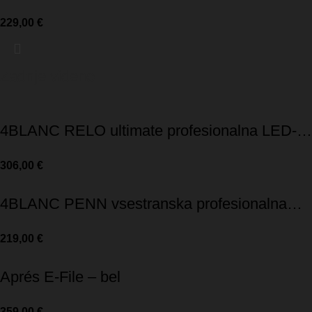
UV/LED lučka-LIMITED EDITION
229,00
€
Zadnje videno
4BLANC RELO ultimate profesionalna LED-
svetilka
306,00
€
4BLANC PENN vsestranska profesionalna
LED-svetilka
219,00
€
Aprés E-File – bel
359,00
€