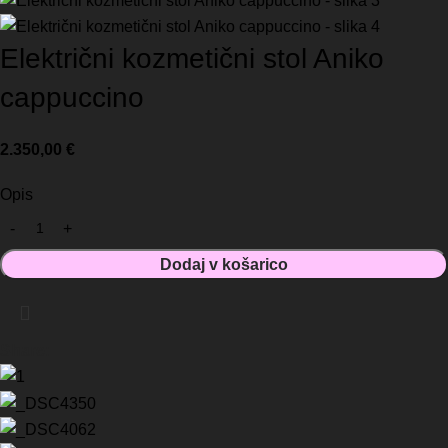
Električni kozmetični stol Aniko
cappuccino
2.350,00
€
Opis
Dodaj v košarico
Share: