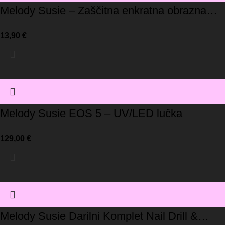
Melody Susie – Zaščitna enkratna obrazna
maska/roza (pakiranje 10 kos)
13,90
€
Melody Susie EOS 5 – UV/LED lučka
129,00
€
Melody Susie Darilni Komplet Nail Drill &