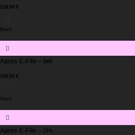
LED-svetilka
219,00
€
Novo
Aprés E-File – bel
359,00
€
Novo
Aprés E-File – črn