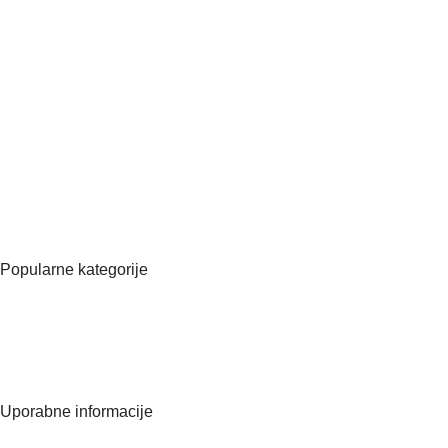
Kotnikova ulica 5
1000 Ljubljana
031 637 679
info@bellaglowshop.com
ID za DDV ( VAT ): SI75087677
Matična številka:
8570566000
Popularne kategorije
Vsi izdelki
Manikura
Pedikura
Kozmetična oprema
Uporabne informacije