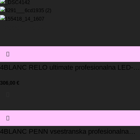
Podobni izdelki
4BLANC RELO ultimate profesionalna LED-
svetilka
306,00
€
4BLANC PENN vsestranska profesionalna