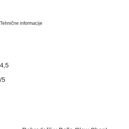
O nas
Kontaktirajte nas
Pogosta vprašanja
Tehnične informacije
Politika zasebnosti
Splošni pogoji poslovanja
Dostava
Piškotki
4,5
/5
Na podlagi 147 mnenj
Napišite mnenje
2026 Copyright BELLAGLOW | Made with love.