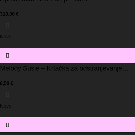
319,00
€
Novo
Melody Susie – Krtačka za odstranjevanje
prahu
8,50
€
Novo