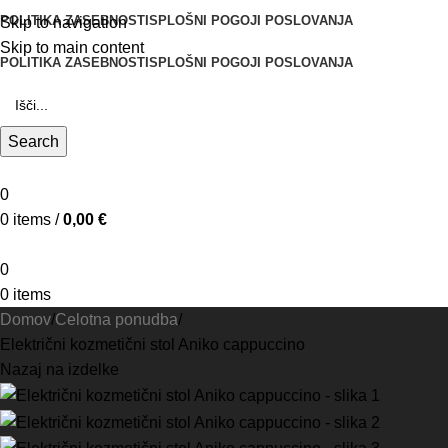
POLITIKA ZASEBNOSTI
SPLOŠNI POGOJI POSLOVANJA
Skip to navigation
Skip to main content
POLITIKA ZASEBNOSTI
SPLOŠNI POGOJI POSLOVANJA
Search
0
0
items
/
0,00
€
0
0
items
Domov
Celotna ponudba
Električni kozmetični stol Aniko cappuccino
Nazaj na izdelke