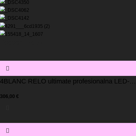
Podobni izdelki
4BLANC RELO ultimate profesionalna LED-
svetilka
306,00
€