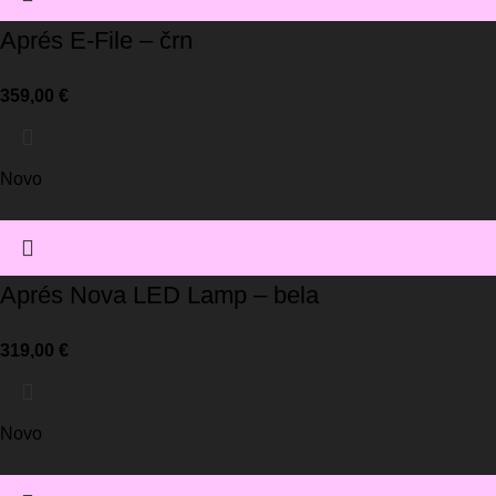
Aprés E-File – črn
359,00
€
Novo
Aprés Nova LED Lamp – bela
319,00
€
Novo