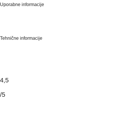
Uporabne informacije
O nas
Kontaktirajte nas
Pogosta vprašanja
Tehnične informacije
Politika zasebnosti
Splošni pogoji poslovanja
Dostava
Piškotki
4,5
/5
Na podlagi 147 mnenj
Napišite mnenje