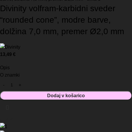
Divinity volfram-karbidni sveder
“rounded cone”, modre barve,
dolžina 7,0 mm, premer Ø2,0 mm
13,49
€
Opis
O znamki
Dodaj v košarico
Share: