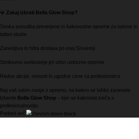
💎
Zakaj izbrati Bella Glow Shop?
Široka ponudba preverjene in kakovostne opreme za salone in
tattoo studie
Zanesljiva in hitra dostava po vsej Sloveniji
Strokovno svetovanje pri izbiri ustrezne opreme
Redne akcije, novosti in ugodne cene za profesionalce
Naj vaš salon zasije z opremo, na katero se lahko zanesete.
Izberite
Bella Glow Shop
– kjer se kakovost sreča s
profesionalnostjo.
Preberi več
Vaša prva izbira za visokokakovostno opremo za manikuro,
pedikuro, in številne druge kozmetične storitve.