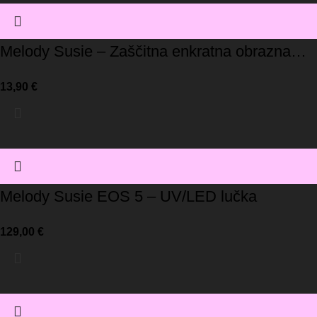
Melody Susie – Zaščitna enkratna obrazna
maska/roza (pakiranje 10 kos)
13,90
€
Melody Susie EOS 5 – UV/LED lučka
129,00
€