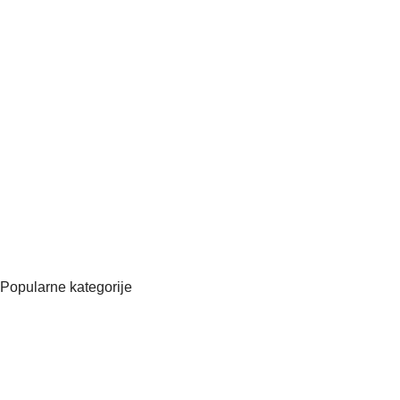
B-MONT d.o.o.
Kotnikova ulica 5
1000 Ljubljana
031 637 679
info@bellaglowshop.com
ID za DDV ( VAT ): SI75087677
Matična številka:
8570566000
Popularne kategorije
Vsi izdelki
Manikura
Pedikura
Kozmetična oprema