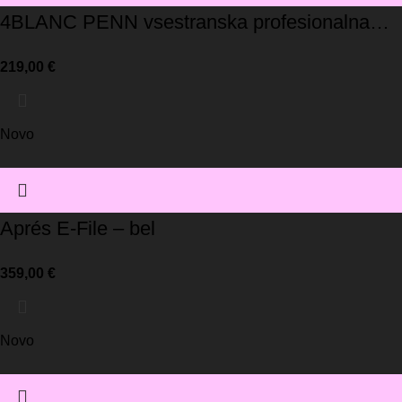
4BLANC PENN vsestranska profesionalna
LED-svetilka
219,00
€
Novo
Aprés E-File – bel
359,00
€
Novo