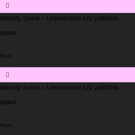
Melody Susie – Univerzalne UV zaščitne
rokavice / črna
19,50
€
Novo
Melody Susie – Univerzalne UV zaščitne
rokavice / roza
19,50
€
Novo