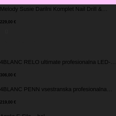
Melody Susie Darilni Komplet Nail Drill &
UV/LED lučka-LIMITED EDITION
229,00
€
Zadnje videno
4BLANC RELO ultimate profesionalna LED-
svetilka
306,00
€
4BLANC PENN vsestranska profesionalna
LED-svetilka
219,00
€