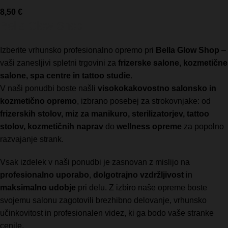
prahu
8,50
€
Bella Glow Shop
Izberite vrhunsko profesionalno opremo pri
Bella Glow Shop
–
vaši zanesljivi spletni trgovini za
frizerske salone, kozmetične
salone, spa centre in tattoo studie
.
V naši ponudbi boste našli
visokokakovostno salonsko in
kozmetično opremo
, izbrano posebej za strokovnjake: od
frizerskih stolov, miz za manikuro, sterilizatorjev, tattoo
stolov, kozmetičnih naprav
do
wellness opreme
za popolno
razvajanje strank.
Vsak izdelek v naši ponudbi je zasnovan z mislijo na
profesionalno uporabo
,
dolgotrajno vzdržljivost
in
maksimalno udobje
pri delu. Z izbiro naše opreme boste
svojemu salonu zagotovili brezhibno delovanje, vrhunsko
učinkovitost in profesionalen videz, ki ga bodo vaše stranke
cenile.