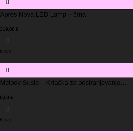
Aprés Nova LED Lamp – črna
319,00
€
Novo
Melody Susie – Krtačka za odstranjevanje
prahu
8,50
€
Novo