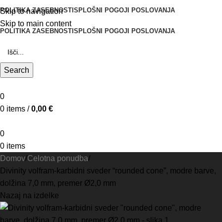
POLITIKA ZASEBNOSTI
SPLOŠNI POGOJI POSLOVANJA
Skip to navigation
Skip to main content
POLITIKA ZASEBNOSTI
SPLOŠNI POGOJI POSLOVANJA
Search
0
0
items
/
0,00
€
0
0
items
Domov
Celotna ponudba
Divinity volfram-karbidni sveder “rounded cone”, modre barve,
dolžina 7,0 mm, premer Ø2,0 mm
Nazaj na izdelke