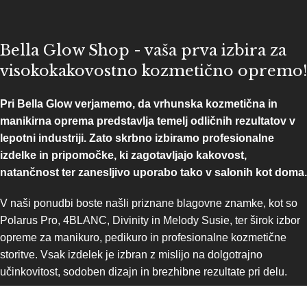
Bella Glow Shop - vaša prva izbira za
visokokakovostno kozmetično opremo!
Pri Bella Glow verjamemo, da vrhunska kozmetična in
manikirna oprema predstavlja temelj odličnih rezultatov v
lepotni industriji. Zato skrbno izbiramo profesionalne
izdelke in pripomočke, ki zagotavljajo kakovost,
natančnost ter zanesljivo uporabo tako v salonih kot doma.
V naši ponudbi boste našli priznane blagovne znamke, kot so
Polarus Pro, 4BLANC, Divinity in Melody Susie, ter širok izbor
opreme za manikuro, pedikuro in profesionalne kozmetične
storitve. Vsak izdelek je izbran z mislijo na dolgotrajno
učinkovitost, sodoben dizajn in brezhibne rezultate pri delu.
Bella Glow ni le spletna trgovina s kozmetično opremo, temveč