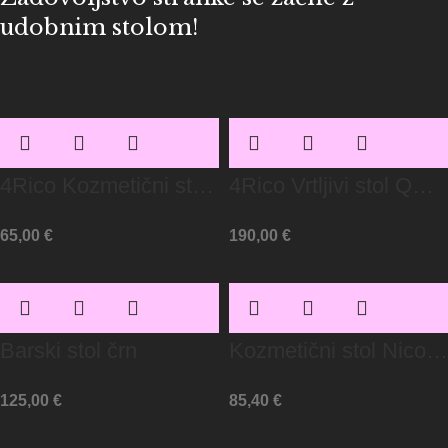
udobnim stolom!
4Rico Kozmetični stol
4Rico Vrtljivi stol QS-
QS-185 Bela
BL12G Roza
65,00
€
190,00
€
Barski stol črn
Kozmetični stol Nico
06 roza-srebrn
125,00
€
85,40
€