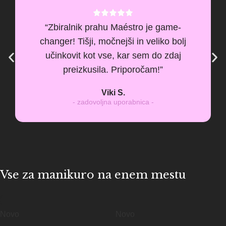
“Zbiralnik prahu Maéstro je game-
changer! Tišji, močnejši in veliko bolj
učinkovit kot vse, kar sem do zdaj
preizkusila. Priporočam!”
Viki S.
- zadovoljna uporabnica -
Vse za manikuro na enem mestu
Novo
Novo