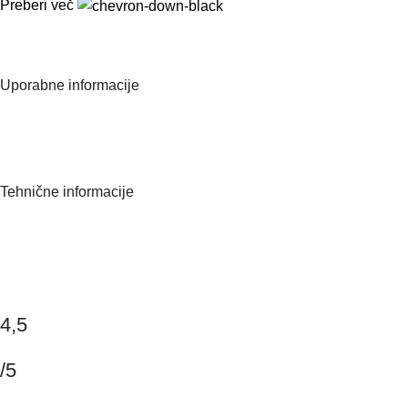
Preberi več
Manikura
Pedikura
Kozmetična oprema
Uporabne informacije
O nas
Kontaktirajte nas
Pogosta vprašanja
Tehnične informacije
Politika zasebnosti
Splošni pogoji poslovanja
Dostava
Piškotki
4,5
/5