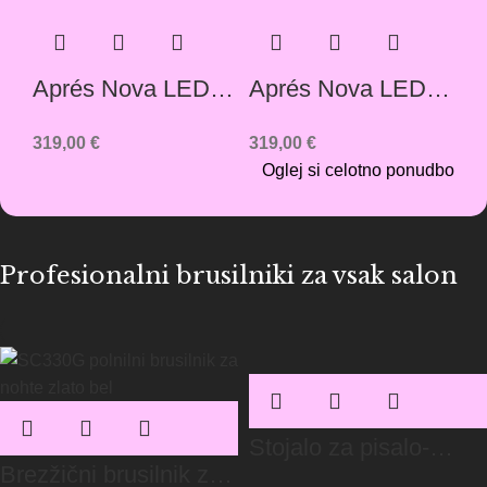
Aprés Nova LED
Aprés Nova LED
Lamp – bela
Lamp – črna
319,00
€
319,00
€
Oglej si celotno ponudbo
Profesionalni brusilniki za vsak salon
Stojalo za pisalo-
Brezžični brusilnik za
brusilnik in 10 svedrov