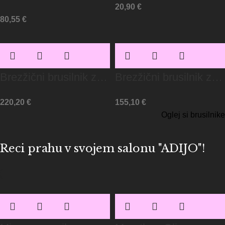
20,90
€
nohte MelodySusie
za nohte –
80,55
€
SC330G
MelodySusie
Brezžični brusilnik za
Brezžični brusilnik za
nohte Kanon MB420C
nohte MelodySusie
220,20
€
155,10
€
– MelodySusie
MB420G – 40.000
Oglej si brusilnike
RPM črn
Reci prahu v svojem salonu "ADIJO"!