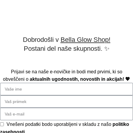
Na podlagi 147 mnenj
Napišite mnenje
2026 Copyright BELLAGLOW | Made with love.
Dobrodošli v
Bella Glow Shop!
Postani del naše skupnosti. ✨
Prijavi se na naše e-novičke in bodi med prvimi, ki so
obveščeni o
aktualnih ugodnostih, novostih in akcijah! 💖
Vnešeni podatki bodo uporabljeni v skladu z našo
politiko
zasebnosti.