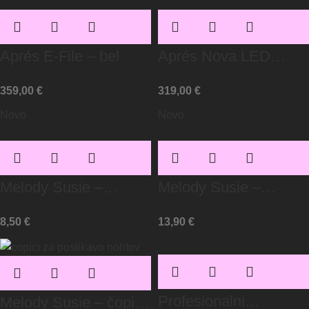
Aprés E-File – bel
Aprés Nova LED
Lamp – črna
359,00
€
319,00
€
Novo
Novo
Melody Susie –
Melody Susie –
Krtačka za
Zaščitna enkratna
8,50
€
13,90
€
odstranjevanje prahu
obrazna maska/roza
(pakiranje 10 kos)
Profesionalni
Melody Susie – čopiči