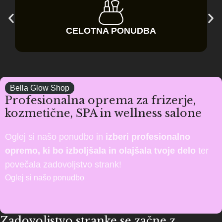
CELOTNA PONUDBA
Bella Glow Shop
Profesionalna oprema za frizerje,
kozmetične, SPA in wellness salone
Oglej si našo ponudbo in
izberi profesionalno
opremo, ki bo izboljšala in olajšala tvoje delo
ter
povečala zadovoljstvo strank!
Oglej si našo ponudbo
Zadovoljstvo stranke se začne z