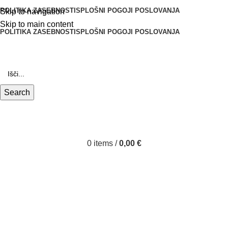
POLITIKA ZASEBNOSTI
SPLOŠNI POGOJI POSLOVANJA
Skip to navigation
Skip to main content
POLITIKA ZASEBNOSTI
SPLOŠNI POGOJI POSLOVANJA
Search
0
items
/
0,00
€