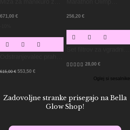
Miza za manikuro z
Marathon Olimp
vgrajenim sesalcem
odstranjevalec prahu
671,00
€
256,20
€
prahu srebrna
za nohte 65W
-10%
Set filtrov za vgradni
Odstranjevalec prahu
sesalec TD-Master
28,00
€
4Blanc Alize z
553,50
€
615,00
€
nastavkom za mizo
Oglej si sesalnike
Zadovoljne stranke prisegajo na Bella
Glow Shop!