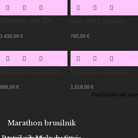
Električni stol 606
Spa stol z masažo
1.430,00
€
760,00
€
Električni kozmetični
Električni kozmetični
stol Sillon Lux 273B
stol Sillon Lux 273B
890,00
€
1.018,00
€
Poišči pravi stol zase
Marathon brusilnik
Profesionalni električni