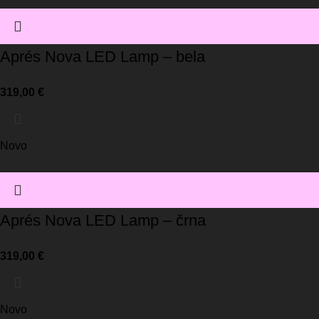
Aprés Nova LED Lamp – bela
319,00
€
Novo
Aprés Nova LED Lamp – črna
319,00
€
Novo