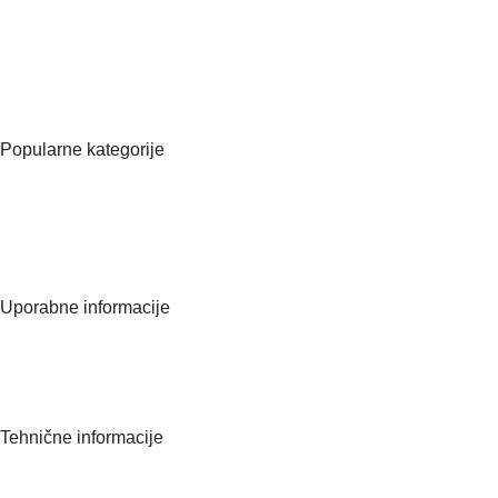
ID za DDV ( VAT ): SI75087677
Matična številka:
8570566000
Popularne kategorije
Vsi izdelki
Manikura
Pedikura
Kozmetična oprema
Uporabne informacije
O nas
Kontaktirajte nas
Pogosta vprašanja
Tehnične informacije
Politika zasebnosti