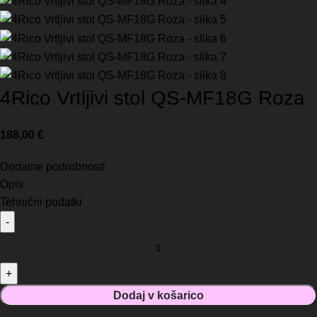
4Rico Vrtljivi stol QS-MF18G Roza
188,00
€
Dodatne podrobnosti
Opis
Tehnični podatki
Dodaj v košarico