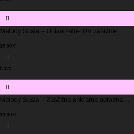
Melody Susie – Univerzalne UV zaščitne
rokavice / roza
19,50
€
Novo
Melody Susie – Zaščitna enkratna obrazna
maska/roza (pakiranje 10 kos)
13,90
€