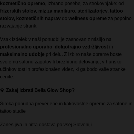
kozmetično opremo
, izbrano posebej za strokovnjake: od
frizerskih stolov, miz za manikuro, sterilizatorjev, tattoo
stolov, kozmetičnih naprav
do
wellness opreme
za popolno
razvajanje strank.
Vsak izdelek v naši ponudbi je zasnovan z mislijo na
profesionalno uporabo
,
dolgotrajno vzdržljivost
in
maksimalno udobje
pri delu. Z izbiro naše opreme boste
svojemu salonu zagotovili brezhibno delovanje, vrhunsko
učinkovitost in profesionalen videz, ki ga bodo vaše stranke
cenile.
💎
Zakaj izbrati Bella Glow Shop?
Široka ponudba preverjene in kakovostne opreme za salone in
tattoo studie
Zanesljiva in hitra dostava po vsej Sloveniji