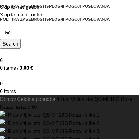
POLITIKA ZASEBNOSTI
SPLOŠNI POGOJI POSLOVANJA
Skip to navigation
Skip to main content
POLITIKA ZASEBNOSTI
SPLOŠNI POGOJI POSLOVANJA
Search
0
0
items
/
0,00
€
0
0
items
Domov
Celotna ponudba
4Rico Vrtljivi stol QS-MF18G Roza
Nazaj na izdelke