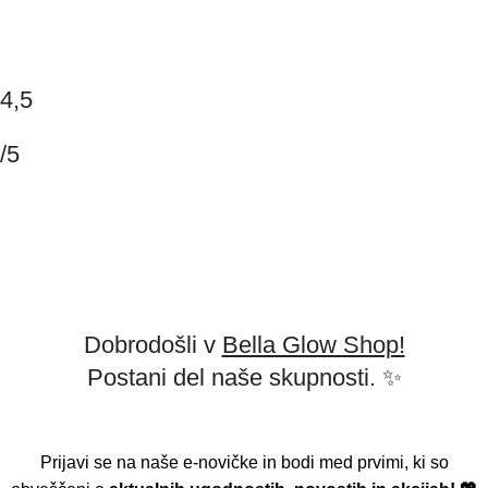
Splošni pogoji poslovanja
Dostava
Piškotki
4,5
/5
Na podlagi 147 mnenj
Napišite mnenje
2026 Copyright BELLAGLOW | Made with love.
Dobrodošli v
Bella Glow Shop!
Postani del naše skupnosti. ✨
Prijavi se na naše e-novičke in bodi med prvimi, ki so