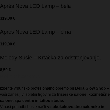
Aprés Nova LED Lamp – bela
319,00
€
Aprés Nova LED Lamp – črna
319,00
€
Melody Susie – Krtačka za odstranjevanje
prahu
8,50
€
Bella Glow Shop
Izberite vrhunsko profesionalno opremo pri
Bella Glow Shop
–
vaši zanesljivi spletni trgovini za
frizerske salone, kozmetične
salone, spa centre in tattoo studie
.
V naši ponudbi boste našli
visokokakovostno salonsko in