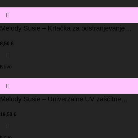
Melody Susie – Krtačka za odstranjevanje
prahu
8,50
€
Novo
Melody Susie – Univerzalne UV zaščitne
rokavice / črna
19,50
€
Novo