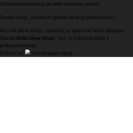
Strokovno svetovanje pri izbiri ustrezne opreme
Redne akcije, novosti in ugodne cene za profesionalce
Naj vaš salon zasije z opremo, na katero se lahko zanesete.
Izberite
Bella Glow Shop
– kjer se kakovost sreča s
profesionalnostjo.
Preberi več
Vaša prva izbira za visokokakovostno opremo za manikuro,
pedikuro, in številne druge kozmetične storitve.
B-MONT d.o.o.
Kotnikova ulica 5
1000 Ljubljana
031 637 679
info@bellaglowshop.com