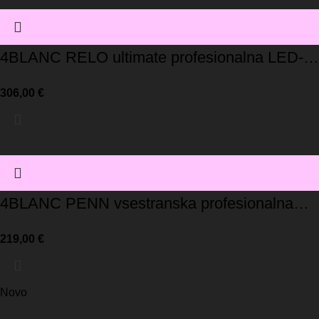
4BLANC RELO ultimate profesionalna LED-
svetilka
306,00
€
4BLANC PENN vsestranska profesionalna
LED-svetilka
219,00
€
Novo