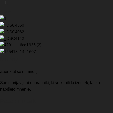
Share:
Mnenja
Zaenkrat še ni mnenj.
Samo prijavljeni uporabniki, ki so kupili ta izdelek, lahko
napišejo mnenje.
Podobni izdelki