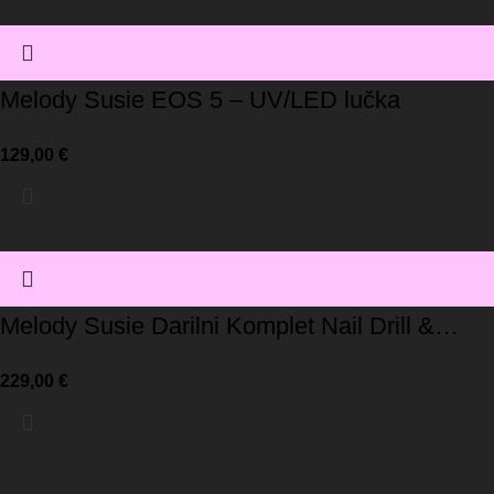
Melody Susie EOS 5 – UV/LED lučka
129,00
€
Melody Susie Darilni Komplet Nail Drill &
UV/LED lučka-LIMITED EDITION
229,00
€
Zadnje videno