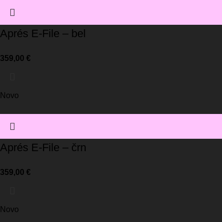
Aprés E-File – bel
359,00
€
Novo
Aprés E-File – črn
359,00
€
Novo