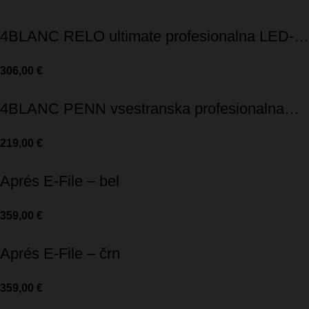
4BLANC RELO ultimate profesionalna LED-
svetilka
306,00
€
4BLANC PENN vsestranska profesionalna
LED-svetilka
219,00
€
Aprés E-File – bel
359,00
€
Aprés E-File – črn
359,00
€