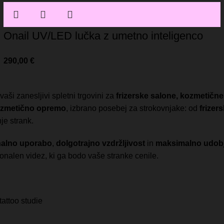
Onail UV/LED lučka z umetno inteligenco
290,00
€
vaši zanesljivi spletni trgovini za
frizerske salone, kozmetične 
ozmetično opremo
, izbrano posebej za strokovnjake: od
frizers
je strank.
nalno uporabo
,
dolgotrajno vzdržljivost
in
maksimalno udob
ionalen videz, ki ga bodo vaše stranke cenile.
attoo studie