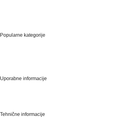
ID za DDV ( VAT ): SI75087677
Matična številka:
8570566000
Popularne kategorije
Vsi izdelki
Manikura
Pedikura
Kozmetična oprema
Uporabne informacije
O nas
Kontaktirajte nas
Pogosta vprašanja
Tehnične informacije
Politika zasebnosti
Splošni pogoji poslovanja