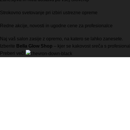
Strokovno svetovanje pri izbiri ustrezne opreme
Redne akcije, novosti in ugodne cene za profesionalce
Naj vaš salon zasije z opremo, na katero se lahko zanesete.
Izberite
Bella Glow Shop
– kjer se kakovost sreča s profesional
Preberi več!
Vaša prva izbira za visokokakovostno opremo za manikuro, pedik
B-MONT d.o.o.
Kotnikova ulica 5
1000 Ljubljana
031 637 679
info@bellaglowshop.com