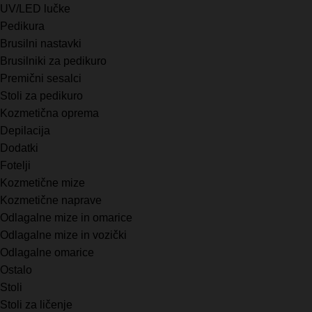
UV/LED lučke
Pedikura
Brusilni nastavki
Brusilniki za pedikuro
Premični sesalci
Stoli za pedikuro
Kozmetična oprema
Depilacija
Dodatki
Fotelji
Kozmetične mize
Kozmetične naprave
Odlagalne mize in omarice
Odlagalne mize in vozički
Odlagalne omarice
Ostalo
Stoli
Stoli za ličenje