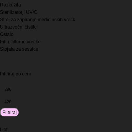
Razkužila
Sterilizatorji UV/C
Stroj za zapiranje medicinskih vrečk
Ultrazvočni čistilci
Ostalo
Filtri, filtrirne vrečke
Stojala za sesalce
Filtriraj po ceni
Filtriraj
Hot