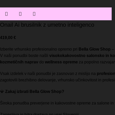
Onail Ai brusilnik z umetno inteligenco
419,00
€
Izberite vrhunsko profesionalno opremo pri
Bella Glow Shop
– 
V naši ponudbi boste našli
visokokakovostno salonsko in k
kozmetičnih naprav
do
wellness opreme
za popolno razvajan
Vsak izdelek v naši ponudbi je zasnovan z mislijo na
profesio
zagotovili brezhibno delovanje, vrhunsko učinkovitost in profes
💎
Zakaj izbrati Bella Glow Shop?
Široka ponudba preverjene in kakovostne opreme za salone in t
Zanesljiva in hitra dostava po vsej Sloveniji