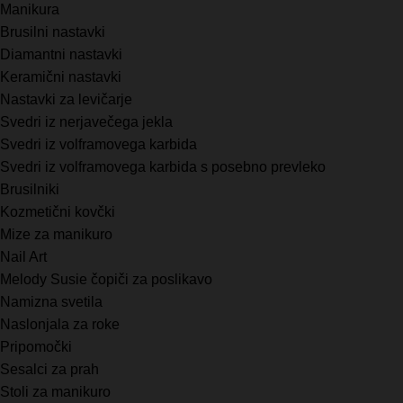
Manikura
Brusilni nastavki
Diamantni nastavki
Keramični nastavki
Nastavki za levičarje
Svedri iz nerjavečega jekla
Svedri iz volframovega karbida
Svedri iz volframovega karbida s posebno prevleko
Brusilniki
Kozmetični kovčki
Mize za manikuro
Nail Art
Melody Susie čopiči za poslikavo
Namizna svetila
Naslonjala za roke
Pripomočki
Sesalci za prah
Stoli za manikuro